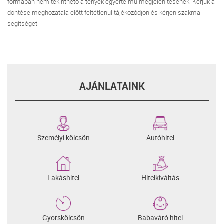
formában nem tekinthető a tények egyértelmű megjelenítésének. Kérjük a
döntése meghozatala előtt feltétlenül tájékozódjon és kérjen szakmai
segítséget.
AJÁNLATAINK
Személyi kölcsön
Autóhitel
Lakáshitel
Hitelkiváltás
Gyorskölcsön
Babaváró hitel