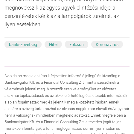
megnövekszik az egyes ügyek elintézési ideje, a
pénzintézetek kérik az állampolgárok türelmét az
ilyen esetekben.
bankszövetség
Hitel
kölcsön
Koronavírus
Az oldalon megjelent írás kifejezetten informáló jellegű és kizárólag a
Banknavigátor Kft. és a Financial Consulting Zrt. mint a szerzőknek a
véleményét jeleníti meg. A szerzők ezen véleményüket az előzetes
szakmai tájékozódásuk és az akkor elérhető legrészletesebb információk
alapján fogalmazták meg és jelenítik meg a közzétett írásban, ennek
ellenére a szöveg tartalmazhat az olvasás napján már elavult és/vagy már
nem a valóságnak mindenben megfelelő adatokat. Ennek megfelelően a
Banknavigátor Kft. és a Financial Consulting Zrt. a tévedés jogát teljes
mértékben fenntartják, a fenti megfogalmazás semmilyen módon és