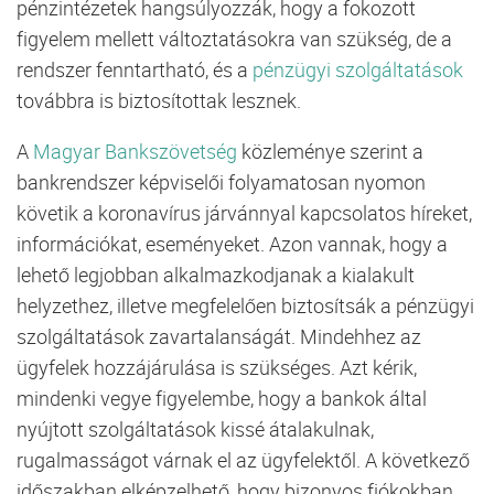
pénzintézetek hangsúlyozzák, hogy a fokozott
figyelem mellett változtatásokra van szükség, de a
rendszer fenntartható, és a
pénzügyi szolgáltatások
továbbra is biztosítottak lesznek.
A
Magyar Bankszövetség
közleménye szerint a
bankrendszer képviselői folyamatosan nyomon
követik a koronavírus járvánnyal kapcsolatos híreket,
információkat, eseményeket. Azon vannak, hogy a
lehető legjobban alkalmazkodjanak a kialakult
helyzethez, illetve megfelelően biztosítsák a pénzügyi
szolgáltatások zavartalanságát. Mindehhez az
ügyfelek hozzájárulása is szükséges. Azt kérik,
mindenki vegye figyelembe, hogy a bankok által
nyújtott szolgáltatások kissé átalakulnak,
rugalmasságot várnak el az ügyfelektől. A következő
időszakban elképzelhető, hogy bizonyos fiókokban