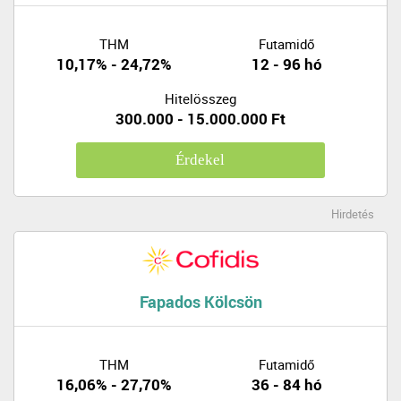
THM
Futamidő
10,17% - 24,72%
12 - 96 hó
Hitelösszeg
300.000 - 15.000.000 Ft
Érdekel
Hirdetés
Fapados Kölcsön
THM
Futamidő
16,06% - 27,70%
36 - 84 hó