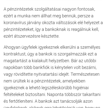
A pénzintézetek szolgáltatásai nagyon fontosak,
ezért a munka nem állhat meg bennük, persze a
koronavírus járvány okozta változások elé helyezet a
pénzintézeteket, így a bankoknak is reagálniuk kell,
ezért átszervezésre késztette.
Ahogyan ügyfelek igyekeznek elkerülni a személyes
kontraktust, úgy a bankok is szorgalmazzák ezt a
magatartást a kialakult helyzetben. Bár az utóbbi
napokban több bankfiók is kénytelen volt bezárni,
vagy rövidítette nyitvatartási idejét. Természetesen
nem ürültek ki a pénzintézetek, amelyekben
igyekeznek a lehető legszéleskörűbb higiéniai
feltételeket biztosítani. Naponta többször takarítani
és fertőtleníteni. A bankok azt tanácsolják azon
ügyfeleiknek, akiknek erre lehetőségük van, hogy ne