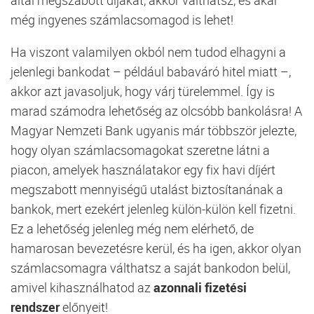
még ingyenes számlacsomagod is lehet!
Ha viszont valamilyen okból nem tudod elhagyni a
jelenlegi bankodat – például babaváró hitel miatt –,
akkor azt javasoljuk, hogy várj türelemmel. Így is
marad számodra lehetőség az olcsóbb bankolásra! A
Magyar Nemzeti Bank ugyanis már többször jelezte,
hogy olyan számlacsomagokat szeretne látni a
piacon, amelyek használatakor egy fix havi díjért
megszabott mennyiségű utalást biztosítanának a
bankok, mert ezekért jelenleg külön-külön kell fizetni.
Ez a lehetőség jelenleg még nem elérhető, de
hamarosan bevezetésre kerül, és ha igen, akkor olyan
számlacsomagra válthatsz a saját bankodon belül,
amivel kihasználhatod az
azonnali fizetési
rendszer
előnyeit!