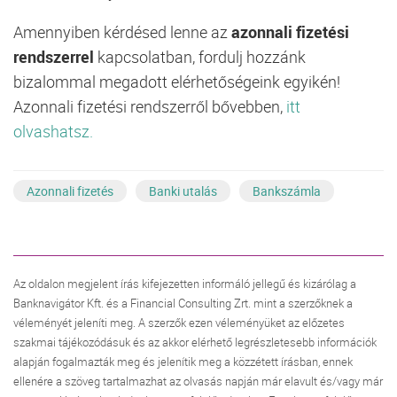
Amennyiben kérdésed lenne az
azonnali fizetési
rendszerrel
kapcsolatban, fordulj hozzánk
bizalommal megadott elérhetőségeink egyikén!
Azonnali fizetési rendszerről bővebben,
itt
olvashatsz.
Azonnali fizetés
Banki utalás
Bankszámla
Az oldalon megjelent írás kifejezetten informáló jellegű és kizárólag a
Banknavigátor Kft. és a Financial Consulting Zrt. mint a szerzőknek a
véleményét jeleníti meg. A szerzők ezen véleményüket az előzetes
szakmai tájékozódásuk és az akkor elérhető legrészletesebb információk
alapján fogalmazták meg és jelenítik meg a közzétett írásban, ennek
ellenére a szöveg tartalmazhat az olvasás napján már elavult és/vagy már