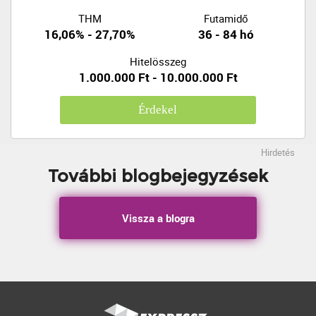
THM
Futamidő
16,06% - 27,70%
36 - 84 hó
Hitelösszeg
1.000.000 Ft - 10.000.000 Ft
Érdekel
Hirdetés
További blogbejegyzések
Vissza a blogra