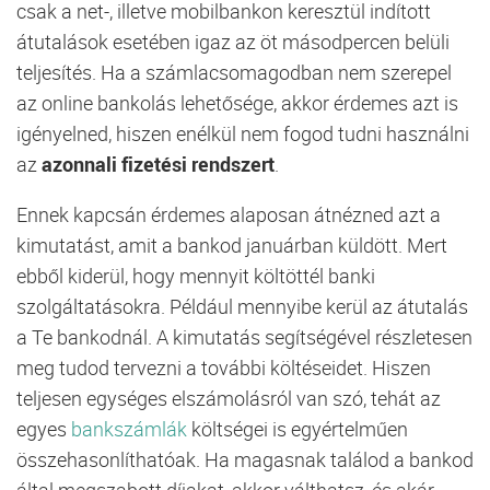
csak a net-, illetve mobilbankon keresztül indított
átutalások esetében igaz az öt másodpercen belüli
teljesítés. Ha a számlacsomagodban nem szerepel
az online bankolás lehetősége, akkor érdemes azt is
igényelned, hiszen enélkül nem fogod tudni használni
az
azonnali fizetési rendszert
.
Ennek kapcsán érdemes alaposan átnézned azt a
kimutatást, amit a bankod januárban küldött. Mert
ebből kiderül, hogy mennyit költöttél banki
szolgáltatásokra. Például mennyibe kerül az átutalás
a Te bankodnál. A kimutatás segítségével részletesen
meg tudod tervezni a további költéseidet. Hiszen
teljesen egységes elszámolásról van szó, tehát az
egyes
bankszámlák
költségei is egyértelműen
összehasonlíthatóak. Ha magasnak találod a bankod
által megszabott díjakat, akkor válthatsz, és akár