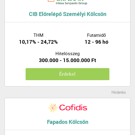
CIB Előrelépő Személyi Kölcsön
THM
Futamidő
10,17% - 24,72%
12 - 96 hó
Hitelösszeg
300.000 - 15.000.000 Ft
Érdekel
Hirdetés
Fapados Kölcsön