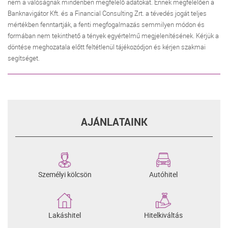
nem a valóságnak mindenben megfelelő adatokat. Ennek megfelelően a
Banknavigátor Kft. és a Financial Consulting Zrt. a tévedés jogát teljes
mértékben fenntartják, a fenti megfogalmazás semmilyen módon és
formában nem tekinthető a tények egyértelmű megjelenítésének. Kérjük a
döntése meghozatala előtt feltétlenül tájékozódjon és kérjen szakmai
segítséget.
AJÁNLATAINK
Személyi kölcsön
Autóhitel
Lakáshitel
Hitelkiváltás