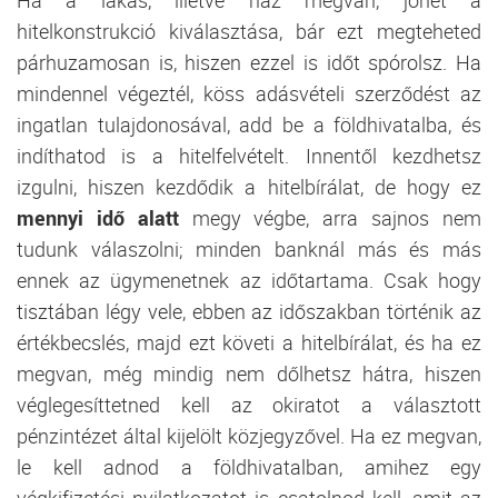
hitelkonstrukció kiválasztása, bár ezt megteheted
párhuzamosan is, hiszen ezzel is időt spórolsz. Ha
mindennel végeztél, köss adásvételi szerződést az
ingatlan tulajdonosával, add be a földhivatalba, és
indíthatod is a hitelfelvételt. Innentől kezdhetsz
izgulni, hiszen kezdődik a hitelbírálat, de hogy ez
mennyi idő alatt
megy végbe, arra sajnos nem
tudunk válaszolni; minden banknál más és más
ennek az ügymenetnek az időtartama. Csak hogy
tisztában légy vele, ebben az időszakban történik az
értékbecslés, majd ezt követi a hitelbírálat, és ha ez
megvan, még mindig nem dőlhetsz hátra, hiszen
véglegesíttetned kell az okiratot a választott
pénzintézet által kijelölt közjegyzővel. Ha ez megvan,
le kell adnod a földhivatalban, amihez egy
végkifizetési nyilatkozatot is csatolnod kell, amit az