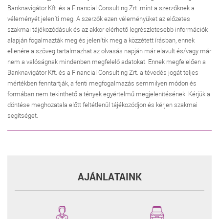
Banknavigátor Kft. és a Financial Consulting Zrt. mint a szerzőknek a
véleményét jeleníti meg. A szerzők ezen véleményüket az előzetes
szakmai tájékozódásuk és az akkor elérhető legrészletesebb információk
alapján fogalmazták meg és jelenítik meg a közzétett írásban, ennek
ellenére a szöveg tartalmazhat az olvasás napján már elavult és/vagy már
nem a valóságnak mindenben megfelelő adatokat. Ennek megfelelően a
Banknavigátor Kft. és a Financial Consulting Zrt. a tévedés jogát teljes
mértékben fenntartják, a fenti megfogalmazás semmilyen módon és
formában nem tekinthető a tények egyértelmű megjelenítésének. Kérjük a
döntése meghozatala előtt feltétlenül tájékozódjon és kérjen szakmai
segítséget.
AJÁNLATAINK