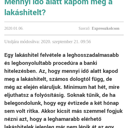
Mennyi idő alatt kapom meg a
lakáshitelt?
2020.01.06.
Szerző:
Expresszkolcson
Utoljára módosítva: 2020. szeptember 21. 09:56
Egy lakáshitel felvétele a leghosszadalmasabb
és legbonyolultabb procedúra a banki
hitelezésben. Az, hogy mennyi idő alatt kapod
meg a lakáshitelt, számos dologtól függ, de
még az elején eláruljuk. Minimum hat hét, mire
eljuthatsz a folyósításig. Soknak tűnik, de ha
belegondolunk, hogy egy évtizede a két hónap
sem volt ritka. Akkor kicsit más szemmel fogjuk
nézni azt, hogy a leghamarabb elérhető
lakáshitelek jelenleg már nem lépik át az egy