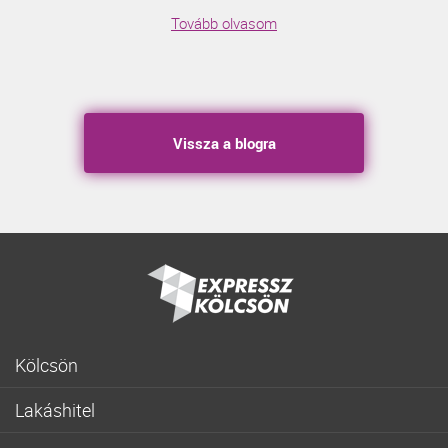
Tovább olvasom
Vissza a blogra
Kölcsön
Gyorskölcsön
Lakáshitel
Fogyasztóbarát személyi hitel
Lakásvásárlás
Lakásfelújítási személyi kölcsön