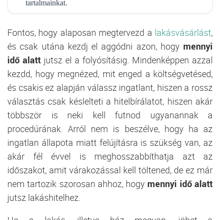
tartalmainkat.
Fontos, hogy alaposan megtervezd a
lakásvásárlást
,
és csak utána kezdj el aggódni azon, hogy
mennyi
idő alatt
jutsz el a folyósításig. Mindenképpen azzal
kezdd, hogy megnézed, mit enged a költségvetésed,
és csakis ez alapján válassz ingatlant, hiszen a rossz
választás csak késlelteti a hitelbírálatot, hiszen akár
többször is neki kell futnod ugyanannak a
procedúrának. Arról nem is beszélve, hogy ha az
ingatlan állapota miatt felújításra is szükség van, az
akár fél évvel is meghosszabbíthatja azt az
időszakot, amit várakozással kell töltened, de ez már
nem tartozik szorosan ahhoz, hogy
mennyi idő alatt
jutsz lakáshitelhez.
Ha a lakás, illetve ház megvan, jöhet a