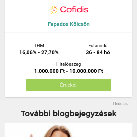
Fapados Kölcsön
THM
Futamidő
16,06% - 27,70%
36 - 84 hó
Hitelösszeg
1.000.000 Ft - 10.000.000 Ft
Érdekel
Hirdetés
További blogbejegyzések