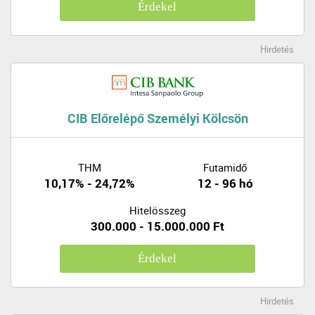
Érdekel
Hirdetés
CIB Előrelépő Személyi Kölcsön
THM
Futamidő
10,17% - 24,72%
12 - 96 hó
Hitelösszeg
300.000 - 15.000.000 Ft
Érdekel
Hirdetés