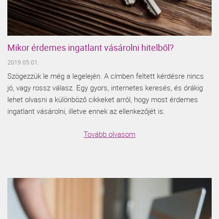
Mikor érdemes ingatlant vásárolni hitelből?
2019.05.01.
Szögezzük le még a legelején. A címben feltett kérdésre nincs
jó, vagy rossz válasz. Egy gyors, internetes keresés, és órákig
lehet olvasni a különböző cikkeket arról, hogy most érdemes
ingatlant vásárolni, illetve ennek az ellenkezőjét is.
Tovább olvasom