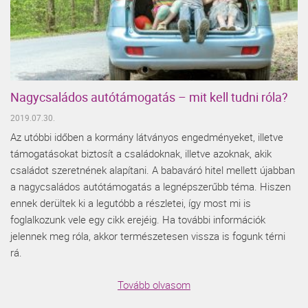
Nagycsaládos autótámogatás – mit kell tudni róla?
2019.07.30.
Az utóbbi időben a kormány látványos engedményeket, illetve
támogatásokat biztosít a családoknak, illetve azoknak, akik
családot szeretnének alapítani. A babaváró hitel mellett újabban
a nagycsaládos autótámogatás a legnépszerűbb téma. Hiszen
ennek derültek ki a legutóbb a részletei, így most mi is
foglalkozunk vele egy cikk erejéig. Ha további információk
jelennek meg róla, akkor természetesen vissza is fogunk térni
rá.
Tovább olvasom