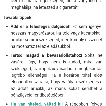
Nem csak az egészséged, de a vagyonod is
meghálálja, ha leteszed a cigarettát!
További tippek:
Add el a felesleges dolgaidat!
Ez sem igényel
hosszas magyarázatot: ha tele vagy kacatokkal,
amikre semmi szükséged, igen komoly összeget
halmozhatsz fel az eladásukból.
Tartsd magad a bevásárlólistához!
Soha ne
vásárolj úgy, hogy nem is tudod, mire van
szükséged; az impulzusvásárlás a megtakarítás
legfőbb ellensége! Ha a kosárba tétel előtt
elgondolkodsz rajta, hogy valóban szükséges-e
az adott árucikk, az máris sokat segíthet a
pénzügyeid rendbetételében.
Ha van hiteled, váltsd ki!
A régebben felvett