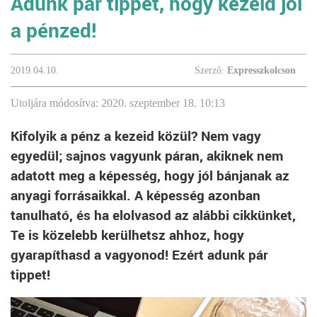
Adunk pár tippet, hogy kezeld jól
a pénzed!
2019.04.10.
Szerző:
Expresszkolcson
Utoljára módosítva: 2020. szeptember 18. 10:13
Kifolyik a pénz a kezeid közül? Nem vagy
egyedül; sajnos vagyunk páran, akiknek nem
adatott meg a képesség, hogy jól bánjanak az
anyagi forrásaikkal. A képesség azonban
tanulható, és ha elolvasod az alábbi cikkünket,
Te is közelebb kerülhetsz ahhoz, hogy
gyarapíthasd a vagyonod! Ezért adunk pár
tippet!