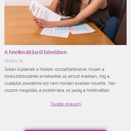
A hitelkiváltásról bővebben
2018.01.16.
Sokan küzdenek a hiteleik visszafizetésével, hiszen a
törlesztőrészletek emelkedtek az elmúlt években, míg a
családok jövedelme ezt nem minden esetben követte. Van
viszont megoldás a problémára, ez pedig a hitelkiváltás!
Tovább olvasom