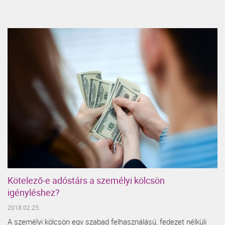
Kötelező-e adóstárs a személyi kölcsön
igényléshez?
2018.02.25.
A személyi kölcsön egy szabad felhasználású, fedezet nélküli