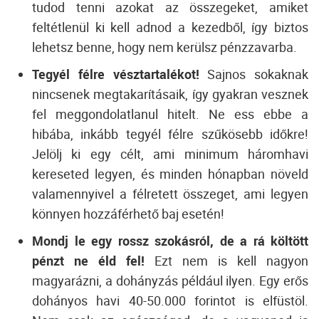
tudod tenni azokat az összegeket, amiket
feltétlenül ki kell adnod a kezedből, így biztos
lehetsz benne, hogy nem kerülsz pénzzavarba.
Tegyél félre vésztartalékot!
Sajnos sokaknak
nincsenek megtakarításaik, így gyakran vesznek
fel meggondolatlanul hitelt. Ne ess ebbe a
hibába, inkább tegyél félre szűkösebb időkre!
Jelölj ki egy célt, ami minimum háromhavi
kereseted legyen, és minden hónapban növeld
valamennyivel a félretett összeget, ami legyen
könnyen hozzáférhető baj esetén!
Mondj le egy rossz szokásról, de a rá költött
pénzt ne éld fel!
Ezt nem is kell nagyon
magyarázni, a dohányzás például ilyen. Egy erős
dohányos havi 40-50.000 forintot is elfüstöl.