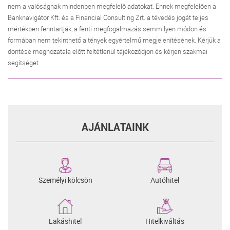
nem a valóságnak mindenben megfelelő adatokat. Ennek megfelelően a
Banknavigátor Kft. és a Financial Consulting Zrt. a tévedés jogát teljes
mértékben fenntartják, a fenti megfogalmazás semmilyen módon és
formában nem tekinthető a tények egyértelmű megjelenítésének. Kérjük a
döntése meghozatala előtt feltétlenül tájékozódjon és kérjen szakmai
segítséget.
AJÁNLATAINK
Személyi kölcsön
Autóhitel
Lakáshitel
Hitelkiváltás