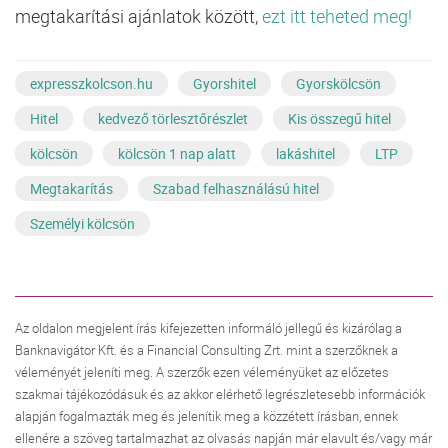
megtakarítási ajánlatok között,
ezt itt teheted meg!
expresszkolcson.hu
Gyorshitel
Gyorskölcsön
Hitel
kedvező törlesztőrészlet
Kis összegű hitel
kölcsön
kölcsön 1 nap alatt
lakáshitel
LTP
Megtakarítás
Szabad felhasználású hitel
Személyi kölcsön
Az oldalon megjelent írás kifejezetten informáló jellegű és kizárólag a
Banknavigátor Kft. és a Financial Consulting Zrt. mint a szerzőknek a
véleményét jeleníti meg. A szerzők ezen véleményüket az előzetes
szakmai tájékozódásuk és az akkor elérhető legrészletesebb információk
alapján fogalmazták meg és jelenítik meg a közzétett írásban, ennek
ellenére a szöveg tartalmazhat az olvasás napján már elavult és/vagy már