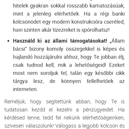
hitelek gyakran sokkal rosszabb kamatozásúak,
mint a jelenleg elérhetőek. Ha a régi banki
kölcsönödet egy modern konstrukcióra cseréled,
havi szinten akár tízezreket is spórolhatsz!
Használd ki az állami támogatásokat!
„Állam
bácsi” bizony komoly összegekkel is képes és
hajlandó hozzájárulni ahhoz, hogy Te jobban élj,
csak tudnod kell, mik a lehetőségeid! Ezeket
most nem soroljuk fel, talán egy későbbi cikk
tárgya lesz, de könnyen fellelhetőek az
interneten.
Reméljük, hogy segítettünk abban, hogy Te is
tudatosan kezdd el kezelni a pénzügyeidet. Ha
kérdésed lenne, tedd fel nekünk elérhetőségeinken;
szívesen válaszolunk! Válogass a legjobb kölcsön és