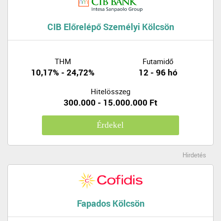
CIB Előrelépő Személyi Kölcsön
THM
Futamidő
10,17% - 24,72%
12 - 96 hó
Hitelösszeg
300.000 - 15.000.000 Ft
Érdekel
Hirdetés
Fapados Kölcsön