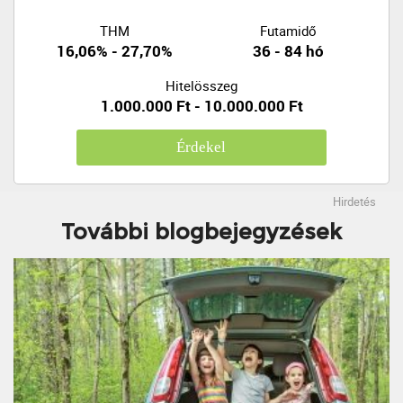
THM
Futamidő
16,06% - 27,70%
36 - 84 hó
Hitelösszeg
1.000.000 Ft - 10.000.000 Ft
Érdekel
Hirdetés
További blogbejegyzések