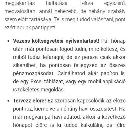
megtakarítás fialtatása. Leírva egyszerű,
megvalósítani annál nehezebb, de néhány szabály
szem előtt tartásával Te is meg tudod valósítani, pont
ezért adunk pár tippet!
Vezess költségvetési nyilvántartást!
Pár hónap
után már pontosan fogod tudni, mire költesz, és
miből tudsz lefaragni, de ez persze csak akkor
sikerülhet, ha pontosan feljegyzed az összes
pénzmozgásodat. Csinálhatod akár papíron is,
de egy Excel táblázat, vagy egy mobil applikáció
is tökéletes megoldás.
Tervezz előre!
Ez szorosan kapcsolódik az előző
ponthoz, kiemelve a néhány havi összesítést. Ha
már megvan párhavi adatod, akkor a következő
hónapot előre is ki tudod kalkulálni, és félre