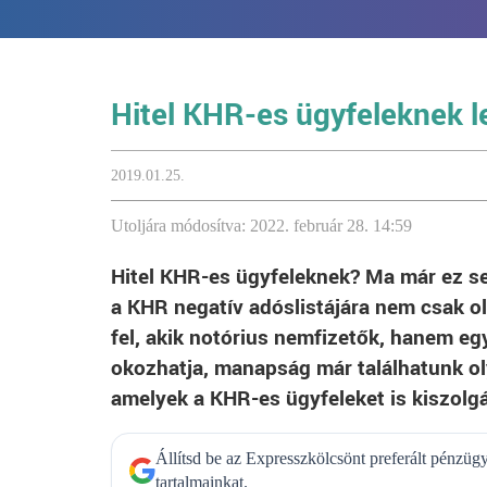
Hitel KHR-es ügyfeleknek 
2019.01.25.
Utoljára módosítva: 2022. február 28. 14:59
Hitel KHR-es ügyfeleknek? Ma már ez se
a KHR negatív adóslistájára nem csak o
fel, akik notórius nemfizetők, hanem egy
okozhatja, manapság már találhatunk o
amelyek a KHR-es ügyfeleket is kiszolgá
Állítsd be az Expresszkölcsönt preferált pénzü
tartalmainkat.