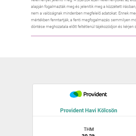
alapján fogalmazták meg és jelenítik meg a közzétett írásban
nem a valóságnak mindenben megfelelő adatokat. Ennek megfele
mértékben fenntartják, a fenti megfogalmazás semmilyen mó
döntése meghozatala előtt feltétlenül tájékozódjon és kérjen
Provident Havi Kölcsön
THM
30,2%