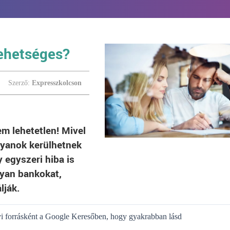
lehetséges?
Szerző:
Expresszkolcson
m lehetetlen! Mivel
lyanok kerülhetnek
 egyszeri hiba is
lyan bankokat,
lják.
gyi forrásként a Google Keresőben, hogy gyakrabban lásd