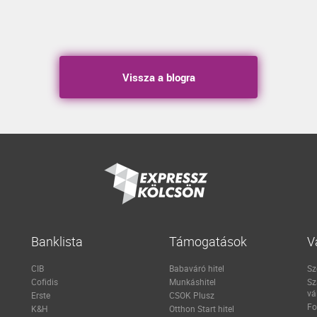
Vissza a blogra
Banklista
Támogatások
V
CIB
Babaváró hitel
Sz
Cofidis
Munkáshitel
Sz
vá
Erste
CSOK Plusz
Fo
K&H
Otthon Start hitel