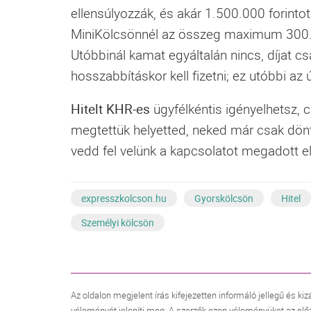
ellensúlyozzák, és akár 1.500.000 forintot
MiniKölcsönnél az összeg maximum 300.00
Utóbbinál kamat egyáltalán nincs, díjat cs
hosszabbításkor kell fizetni; ez utóbbi az
Hitelt KHR-es
ügyfélkéntis igényelhetsz, c
megtettük helyetted, neked már csak dönt
vedd fel velünk a kapcsolatot megadott e
expresszkolcson.hu
Gyorskölcsön
Hitel
Személyi kölcsön
Az oldalon megjelent írás kifejezetten informáló jellegű és kiz
véleményét jeleníti meg. A szerzők ezen véleményüket az elő