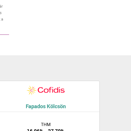
ár
es
 a
Fapados Kölcsön
THM
16,06% - 27,70%