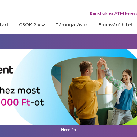
Bankfiók és ATM keres
tart
CSOK Plusz
Támogatások
Babaváró hitel
Hirdetés