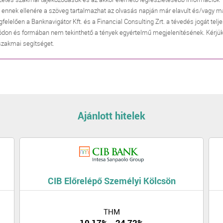
, ennek ellenére a szöveg tartalmazhat az olvasás napján már elavult és/vagy m
lően a Banknavigátor Kft. és a Financial Consulting Zrt. a tévedés jogát telj
don és formában nem tekinthető a tények egyértelmű megjelenítésének. Kérjük
 szakmai segítséget.
Ajánlott hitelek
CIB Előrelépő Személyi Kölcsön
THM
10,17% - 24,72%