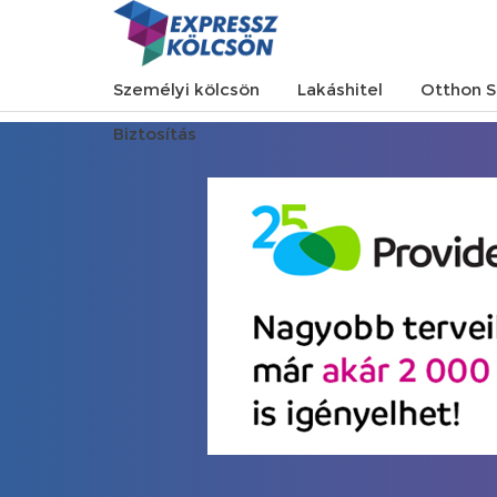
Személyi kölcsön
Lakáshitel
Otthon S
Biztosítás