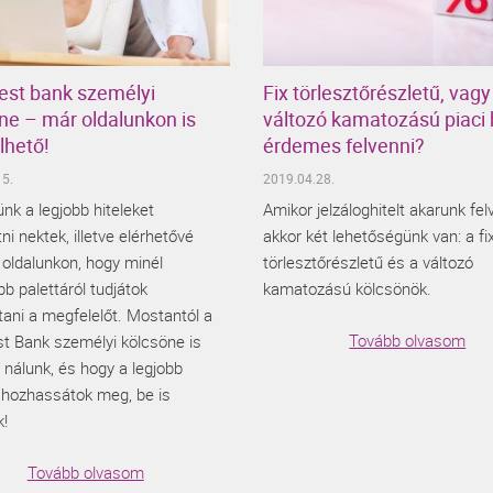
st bank személyi
Fix törlesztőrészletű, vagy
ne – már oldalunkon is
változó kamatozású piaci h
lhető!
érdemes felvenni?
5.
2019.04.28.
nk a legjobb hiteleket
Amikor jelzáloghitelt akarunk fel
i nektek, illetve elérhetővé
akkor két lehetőségünk van: a fi
 oldalunkon, hogy minél
törlesztőrészletű és a változó
b palettáról tudjátok
kamatozású kölcsönök.
tani a megfelelőt. Mostantól a
Tovább olvasom
t Bank személyi kölcsöne is
 nálunk, és hogy a legjobb
 hozhassátok meg, be is
!
Tovább olvasom