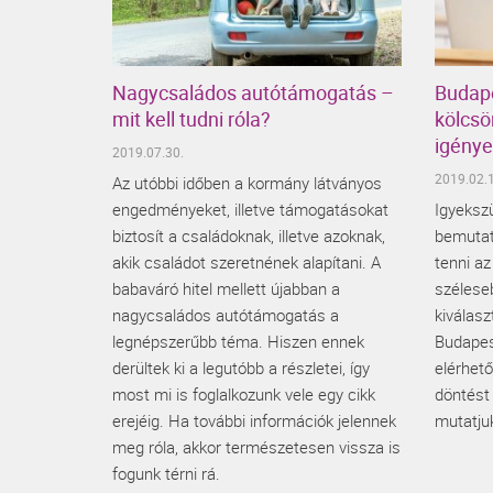
Nagycsaládos autótámogatás –
Budape
mit kell tudni róla?
kölcsö
igénye
2019.07.30.
2019.02.1
Az utóbbi időben a kormány látványos
engedményeket, illetve támogatásokat
Igyekszü
biztosít a családoknak, illetve azoknak,
bemutatn
akik családot szeretnének alapítani. A
tenni az
babaváró hitel mellett újabban a
széleseb
nagycsaládos autótámogatás a
kiválasz
legnépszerűbb téma. Hiszen ennek
Budapes
derültek ki a legutóbb a részletei, így
elérhető
most mi is foglalkozunk vele egy cikk
döntést
erejéig. Ha további információk jelennek
mutatjuk
meg róla, akkor természetesen vissza is
fogunk térni rá.