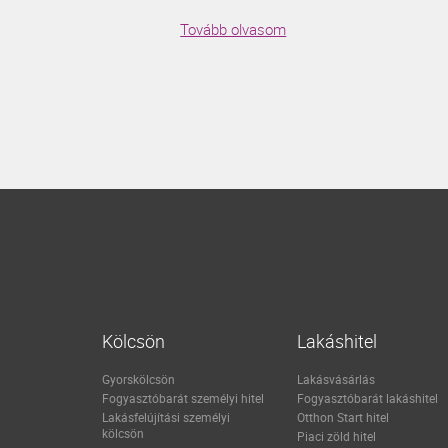
Tovább olvasom
Kölcsön
Lakáshitel
Gyorskölcsön
Lakásvásárlás
Fogyasztóbarát személyi hitel
Fogyasztóbarát lakáshitel
Lakásfelújítási személyi
Otthon Start hitel
kölcsön
Piaci zöld hitel