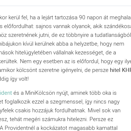
kor kerül fel, ha a lejárt tartozása 90 napon át meghala
is előfordulhat: sajnos vannak olyanok, akik szándéko
höz szeretnének jutni, de ez többnyire a tudatlanságból
nhibájukon kívül kerülnek abba a helyzetbe, hogy nem
 mások hitelügyletében vállalnak kezességet, de a
 kerültek. Nem egy esetben az is előfordul, hogy egy ily
amikor kölcsönt szeretne igényelni, de persze
hitel KH
ig így volt!
ident
és a MiniKölcsön nyújt, aminek több oka is
et foglalkozik ezzel a szegmenssel, így nincs nagy
gyfelek csakis hozzájuk fordulhatnak. Mivel sok van
esz, tehát megéri számukra hitelezni. Persze ez
i. A Providentnél a kockázatot magasabb kamattal