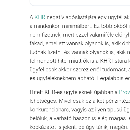
A
KHR
negatív adóslistájára egy ügyfél ak
a mindenkori minimálbért. Ez több okból 
nem fizetnek, mert ezzel valamiféle előny
fakad, emellett vannak olyanok is, akik ö
tudnak fizetni, és vannak olyanok is, akik
felmondott hitel miatt ők is a KHR listára
ügyfél csak akkor szerez erről tudomást, 
es
ügyfelekneknem adható. Legalábbis edd
Hitelt KHR-es
ügyfeleknek újabban a
Prov
lehetséges. Mivel csak ez a két pénzintéz
konkurenciaharc, vagyis az ilyen típusú ü
belőlük, a várható haszon is elég magas l
kockázatot is jelent, de úgy tűnik, megér