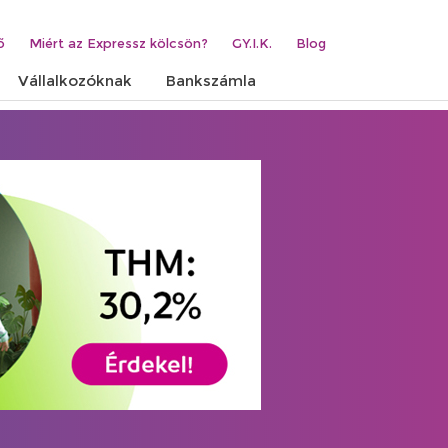
ő
Miért az Expressz kölcsön?
GY.I.K.
Blog
Vállalkozóknak
Bankszámla