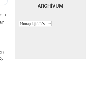
ARCHÍVUM
dja
san
Archívum
en
R-