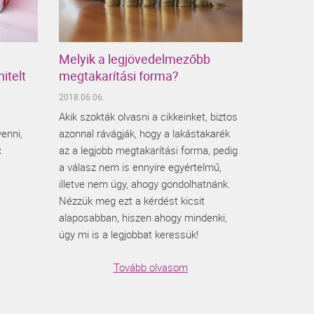
Melyik a legjövedelmezőbb
itelt
megtakarítási forma?
2018.06.06.
Akik szokták olvasni a cikkeinket, biztos
venni,
azonnal rávágják, hogy a lakástakarék
x
az a legjobb megtakarítási forma, pedig
a válasz nem is ennyire egyértelmű,
illetve nem úgy, ahogy gondolhatnánk.
Nézzük meg ezt a kérdést kicsit
alaposabban, hiszen ahogy mindenki,
úgy mi is a legjobbat keressük!
Tovább olvasom