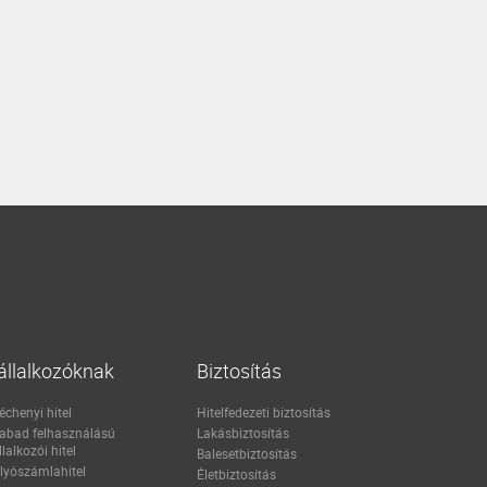
állalkozóknak
Biztosítás
échenyi hitel
Hitelfedezeti biztosítás
abad felhasználású
Lakásbiztosítás
llalkozói hitel
Balesetbiztosítás
lyószámlahitel
Életbiztosítás