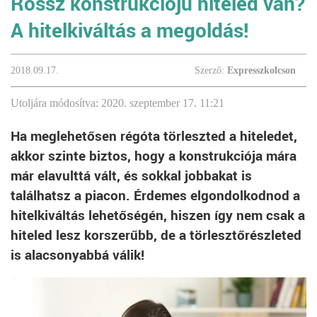
Rossz konstrukciójú hiteled van?
A hitelkiváltás a megoldás!
2018.09.17.
Szerző:
Expresszkolcson
Utoljára módosítva: 2020. szeptember 17. 11:21
Ha meglehetősen régóta törleszted a hiteledet,
akkor szinte biztos, hogy a konstrukciója mára
már elavulttá vált, és sokkal jobbakat is
találhatsz a piacon. Érdemes elgondolkodnod a
hitelkiváltás lehetőségén, hiszen így nem csak a
hiteled lesz korszerűbb, de a törlesztőrészleted
is alacsonyabbá válik!