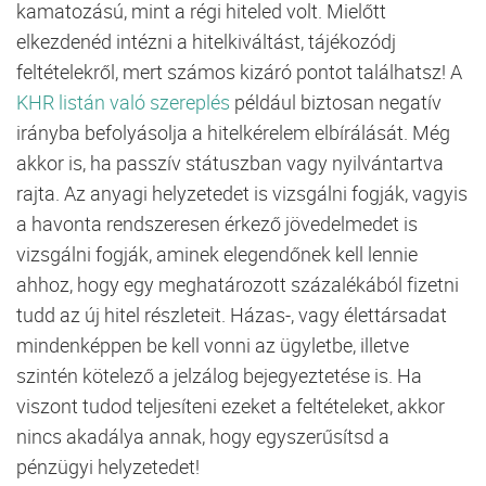
kamatozású, mint a régi hiteled volt. Mielőtt
elkezdenéd intézni a hitelkiváltást, tájékozódj
feltételekről, mert számos kizáró pontot találhatsz! A
KHR listán való szereplés
például biztosan negatív
irányba befolyásolja a hitelkérelem elbírálását. Még
akkor is, ha passzív státuszban vagy nyilvántartva
rajta. Az anyagi helyzetedet is vizsgálni fogják, vagyis
a havonta rendszeresen érkező jövedelmedet is
vizsgálni fogják, aminek elegendőnek kell lennie
ahhoz, hogy egy meghatározott százalékából fizetni
tudd az új hitel részleteit. Házas-, vagy élettársadat
mindenképpen be kell vonni az ügyletbe, illetve
szintén kötelező a jelzálog bejegyeztetése is. Ha
viszont tudod teljesíteni ezeket a feltételeket, akkor
nincs akadálya annak, hogy egyszerűsítsd a
pénzügyi helyzetedet!