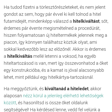
Ha tudod fizetni a törlesztőrészleteket, és nem jelent
gondot az sem, hogy pár évvel ki kell tolnod a hitel
futamidejét, mindenképp válaszd a
hitelkiváltást
, sőt,
érdemes pár évente megismételned a procedúrát,
hiszen folyamatosan új hiteltermékek jelennek meg a
piacon, így könnyen találhatsz köztük olyat, ami
sokkal kedvezőbb lesz az előzőnél. Akkor is érdemes
a
hitelkiváltás
mellé letenni a voksod, ha egyéb
hiteltartozásod is van, mert így összevonhatod a őket
egy konstrukcióba, és a kamat is jóval alacsonyabb
lehet, mint például egy hitelkártya-tartozásnál.
Ha meggyőztünk, és
kiváltanád a hiteledet
, akkor
alaposan
nézz körül a jelenleg elérhető lehetőségek
között
, és hasonlítsd is össze őket oldalunk
segítségével! Ha kérdésed lenne, vedd fel velünk a