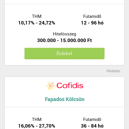
THM
Futamidő
10,17% - 24,72%
12 - 96 hó
Hitelösszeg
300.000 - 15.000.000 Ft
Érdekel
Hirdetés
Fapados Kölcsön
THM
Futamidő
16,06% - 27,70%
36 - 84 hó