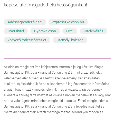
kapcsolatot megadott elérhetőségeinken!
Adósságrendező hitel
expresszkolcson.hu
Gyorshitel
Gyorskölcsön
Hitel
Hitelkiváltás
kedvező törlesztőrészlet
Személyi kölcsön
Az oldalon megjelent írás kifejezetten informáló jellegű és kizárólag a
Banknavigátor Kft. és a Financial Consulting Zrt. mint a szerzőknek a
véleményét jeleníti meg. A szerzők ezen véleményüket az előzetes
szakmai tájékozódásuk és az akkor elérhető legrészletesebb információk
alapján fogalmazták meg és jelenítik meg a közzétett írásban, ennek
ellenére a szöveg tartalmazhat az olvasás napján már elavult és/vagy már
nem a valóságnak mindenben megfelelő adatokat. Ennek megfelelően a
Banknavigátor Kft. és a Financial Consulting Zrt. a tévedés jogát teljes
mértékben fenntartják, a fenti megfogalmazás semmilyen módon és