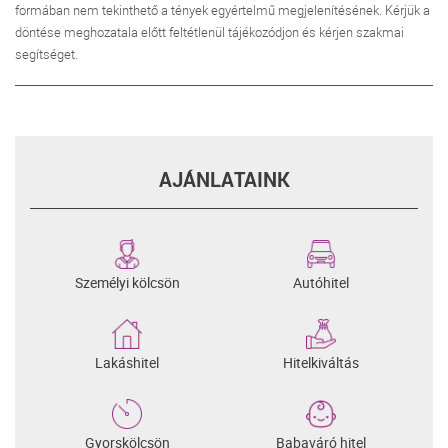
formában nem tekinthető a tények egyértelmű megjelenítésének. Kérjük a
döntése meghozatala előtt feltétlenül tájékozódjon és kérjen szakmai
segítséget.
AJÁNLATAINK
Személyi kölcsön
Autóhitel
Lakáshitel
Hitelkiváltás
Gyorskölcsön
Babaváró hitel