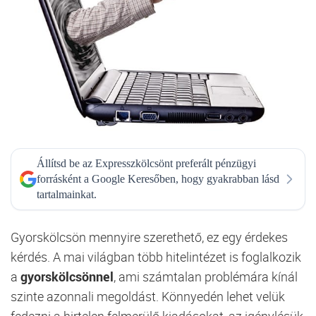
Állítsd be az Expresszkölcsönt preferált pénzügyi
forrásként a Google Keresőben, hogy gyakrabban lásd
tartalmainkat.
Gyorskölcsön mennyire szerethető, ez egy érdekes
kérdés. A mai világban több hitelintézet is foglalkozik
a
gyorskölcsönnel
, ami számtalan problémára kínál
szinte azonnali megoldást. Könnyedén lehet velük
fedezni a hirtelen felmerülő kiadásokat, az igénylésük