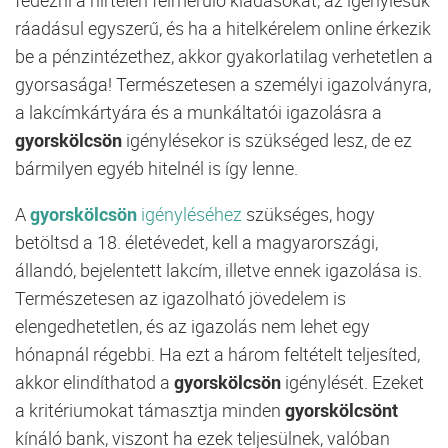
ráadásul egyszerű, és ha a hitelkérelem online érkezik
be a pénzintézethez, akkor gyakorlatilag verhetetlen a
gyorsasága! Természetesen a személyi igazolványra,
a lakcímkártyára és a munkáltatói igazolásra a
gyorskölcsön
igénylésekor is szükséged lesz, de ez
bármilyen egyéb hitelnél is így lenne.
A
gyorskölcsön
igényléséhez
szükséges, hogy
betöltsd a 18. életévedet, kell a magyarországi,
állandó, bejelentett lakcím, illetve ennek igazolása is.
Természetesen az igazolható jövedelem is
elengedhetetlen, és az igazolás nem lehet egy
hónapnál régebbi. Ha ezt a három feltételt teljesíted,
akkor elindíthatod a
gyorskölcsön
igénylését. Ezeket
a kritériumokat támasztja minden
gyorskölcsönt
kínáló bank, viszont ha ezek teljesülnek, valóban