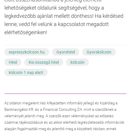
lehetőségeket oldalunk segítségével, hogy a
legkedvezőbb ajánlat mellett dönthess! Ha kérdésed
lenne, vedd fel velünk a kapcsolatot megadott
elérhetőségeinken!
expresszkolcson.hu
Gyorshitel
Gyorskölcsön
Hitel
Kis összegű hitel
kölcsön
kölcsön 1 nap alatt
Az oldalon megjelent írás kifejezetten informáló jellegű és kizárólag a
Banknavigátor Kft. és a Financial Consulting Zrt. mint a szerzőknek a
véleményét jeleníti meg. A szerzők ezen véleményüket az előzetes
szakmai tájékozódásuk és az akkor elérhető legrészletesebb információk
alapján fogalmazták meg és jelenítik meg a közzétett írásban, ennek