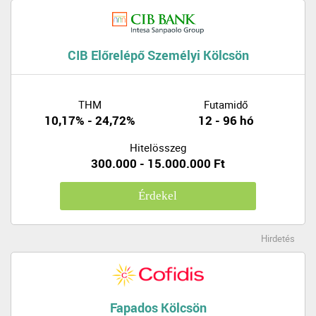
CIB Előrelépő Személyi Kölcsön
THM
Futamidő
10,17% - 24,72%
12 - 96 hó
Hitelösszeg
300.000 - 15.000.000 Ft
Érdekel
Hirdetés
Fapados Kölcsön