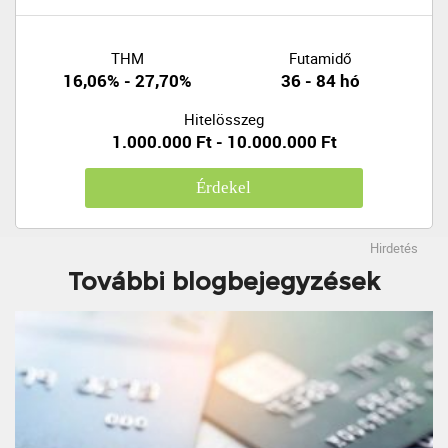
THM
Futamidő
16,06% - 27,70%
36 - 84 hó
Hitelösszeg
1.000.000 Ft - 10.000.000 Ft
Érdekel
Hirdetés
További blogbejegyzések