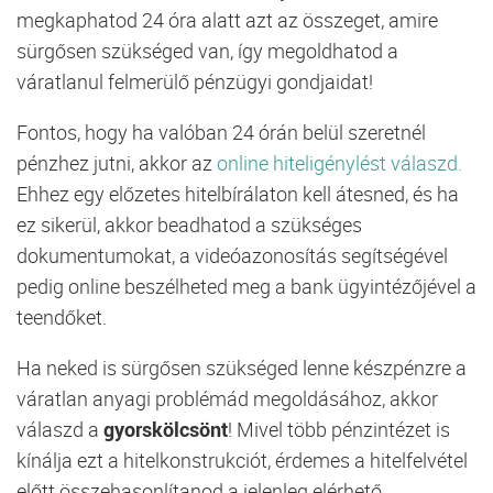
megkaphatod 24 óra alatt azt az összeget, amire
sürgősen szükséged van, így megoldhatod a
váratlanul felmerülő pénzügyi gondjaidat!
Fontos, hogy ha valóban 24 órán belül szeretnél
pénzhez jutni, akkor az
online hiteligénylést válaszd.
Ehhez egy előzetes hitelbírálaton kell átesned, és ha
ez sikerül, akkor beadhatod a szükséges
dokumentumokat, a videóazonosítás segítségével
pedig online beszélheted meg a bank ügyintézőjével a
teendőket.
Ha neked is sürgősen szükséged lenne készpénzre a
váratlan anyagi problémád megoldásához, akkor
válaszd a
gyorskölcsönt
! Mivel több pénzintézet is
kínálja ezt a hitelkonstrukciót, érdemes a hitelfelvétel
előtt összehasonlítanod a jelenleg elérhető