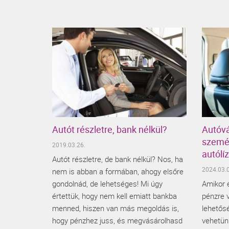
Autót részletre, bank nélkül?
Autóvá
személ
2019.03.26.
autólí
Autót részletre, de bank nélkül? Nos, ha
2024.03.0
nem is abban a formában, ahogy elsőre
gondolnád, de lehetséges! Mi úgy
Amikor 
értettük, hogy nem kell emiatt bankba
pénzre 
menned, hiszen van más megoldás is,
lehetős
hogy pénzhez juss, és megvásárolhasd
vehetünk