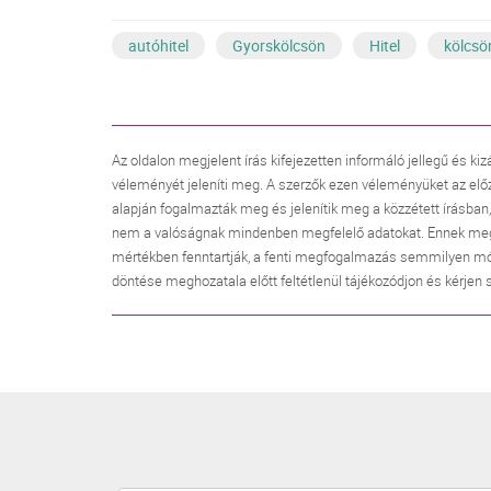
autóhitel
Gyorskölcsön
Hitel
kölcsö
Az oldalon megjelent írás kifejezetten informáló jellegű és kiz
véleményét jeleníti meg. A szerzők ezen véleményüket az elő
alapján fogalmazták meg és jelenítik meg a közzétett írásban
nem a valóságnak mindenben megfelelő adatokat. Ennek megfele
mértékben fenntartják, a fenti megfogalmazás semmilyen mó
döntése meghozatala előtt feltétlenül tájékozódjon és kérjen