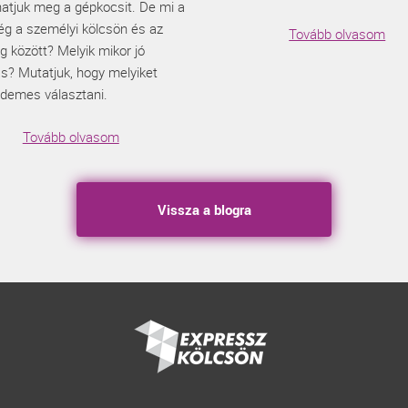
hatjuk meg a gépkocsit. De mi a
ég a személyi kölcsön és az
Tovább olvasom
ng között? Melyik mikor jó
s? Mutatjuk, hogy melyiket
rdemes választani.
Tovább olvasom
Vissza a blogra