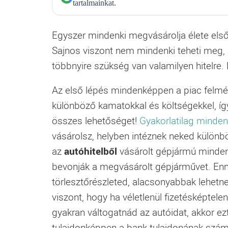
tartalmainkat.
Egyszer mindenki megvásárolja élete első a
Sajnos viszont nem mindenki teheti meg, h
többnyire szükség van valamilyen hitelre.
Az első lépés mindenképpen a piac felmér
különböző kamatokkal és költségekkel, íg
összes lehetőséget!
Gyakorlatilag minden
vásárolsz, helyben intéznek neked külön
az
autóhitelből
vásárolt gépjármú minden 
bevonják a megvásárolt gépjárművet. Enn
törlesztőrészleted, alacsonyabbak lehetnek
viszont, hogy ha véletlenül fizetésképtele
gyakran váltogatnád az autóidat, akkor ez
tulajdonképpen a bank tulajdonának számít