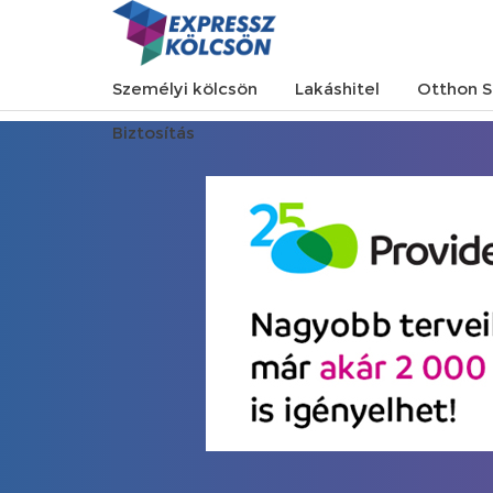
Személyi kölcsön
Lakáshitel
Otthon S
Biztosítás