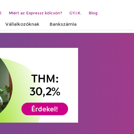
ő
Miért az Expressz kölcsön?
GY.I.K.
Blog
Vállalkozóknak
Bankszámla