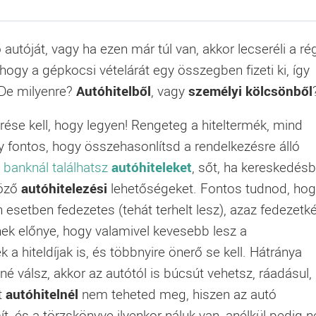
utóját, vagy ha ezen már túl van, akkor lecseréli a rég
ogy a gépkocsi vételárát egy összegben fizeti ki, így
 De milyenre?
Autóhitelből
, vagy
személyi kölcsönből
ése kell, hogy legyen! Rengeteg a hiteltermék, mind
y fontos, hogy összehasonlítsd a rendelkezésre álló
 banknál találhatsz
autóhiteleket
, sőt, ha kereskedés
böző
autóhitelezési
lehetőségeket. Fontos tudnod, ho
esetben fedezetes (tehát terhelt lesz), azaz fedezetk
ek előnye, hogy valamivel kevesebb lesz a
 a hiteldíjak is, és többnyire önerő se kell. Hátránya
nné válsz, akkor az autótól is búcsút vehetsz, ráadásul,
t
autóhitelnél
nem teheted meg, hiszen az autó
, és a törzskönyve ilyenkor náluk van, anélkül pedig 