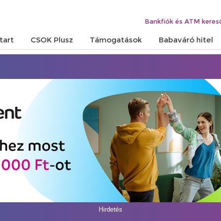
Bankfiók és ATM keres
tart
CSOK Plusz
Támogatások
Babaváró hitel
Hirdetés