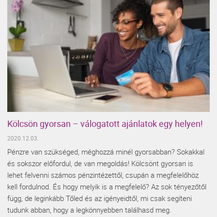
Kölcsön gyorsan – válogatott ajánlatok egy helyen!
2020.12.03.
Pénzre van szükséged, méghozzá minél gyorsabban? Sokakkal
és sokszor előfordul, de van megoldás! Kölcsönt gyorsan is
lehet felvenni számos pénzintézettől, csupán a megfelelőhöz
kell fordulnod. És hogy melyik is a megfelelő? Az sok tényezőtől
függ, de leginkább Tőled és az igényeidtől, mi csak segíteni
tudunk abban, hogy a legkönnyebben találhasd meg.