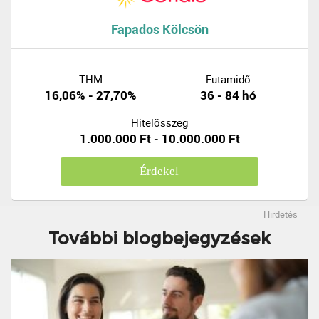
Fapados Kölcsön
THM
Futamidő
16,06% - 27,70%
36 - 84 hó
Hitelösszeg
1.000.000 Ft - 10.000.000 Ft
Érdekel
Hirdetés
További blogbejegyzések