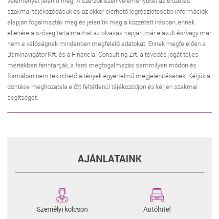
véleményét jeleníti meg. A szerzők ezen véleményüket az előzetes
szakmai tájékozódásuk és az akkor elérhető legrészletesebb információk
alapján fogalmazták meg és jelenítik meg a közzétett írásban, ennek
ellenére a szöveg tartalmazhat az olvasás napján már elavult és/vagy már
nem a valóságnak mindenben megfelelő adatokat. Ennek megfelelően a
Banknavigátor Kft. és a Financial Consulting Zrt. a tévedés jogát teljes
mértékben fenntartják, a fenti megfogalmazás semmilyen módon és
formában nem tekinthető a tények egyértelmű megjelenítésének. Kérjük a
döntése meghozatala előtt feltétlenül tájékozódjon és kérjen szakmai
segítséget.
AJÁNLATAINK
Személyi kölcsön
Autóhitel