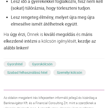
Lesz idő a gyerekekkel foglalkozni, hisz nem kell
(sokat) túlóráznia, hogy törleszteni tudjon.
Lesz rengeteg élmény, melyet újra meg újra
elmesélve ismét átélhetnek együtt.
Ha
úgy érzi,
Önnek is
kiváló megoldás
és
máris
elkezdené intézni
a kölcsön igénylését,
kezdje az
alábbi linken!
Gyorshitel
Gyorskölcsön
Szabad felhasználású hitel
Személyi kölcsön
Az oldalon megjelent írás kifejezetten informáló jellegű és kizárólag a
Banknavigátor Kft. és a Financial Consulting Zrt. mint a szerzőknek a