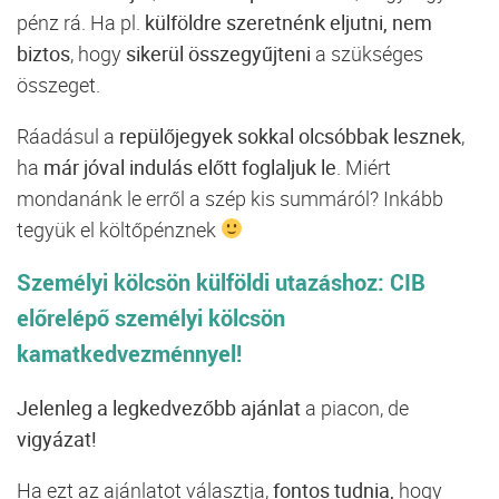
pénz rá. Ha pl.
külföldre szeretnénk eljutni,
nem
biztos
, hogy
sikerül összegyűjteni
a szükséges
összeget.
Ráadásul a
repülőjegyek sokkal olcsóbbak lesznek
,
ha
már jóval indulás előtt foglaljuk le
. Miért
mondanánk le erről a szép kis summáról? Inkább
tegyük el költőpénznek
Személyi kölcsön külföldi utazáshoz: CIB
előrelépő személyi kölcsön
kamatkedvezménnyel!
Jelenleg a legkedvezőbb ajánlat
a piacon, de
vigyázat!
Ha ezt az ajánlatot választja,
fontos tudnia,
hogy