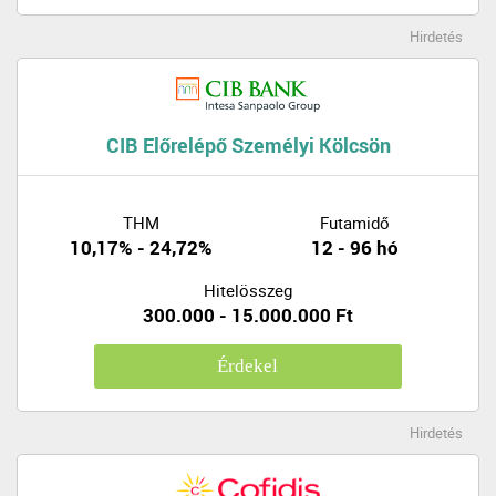
Hirdetés
CIB Előrelépő Személyi Kölcsön
THM
Futamidő
10,17% - 24,72%
12 - 96 hó
Hitelösszeg
300.000 - 15.000.000 Ft
Érdekel
Hirdetés