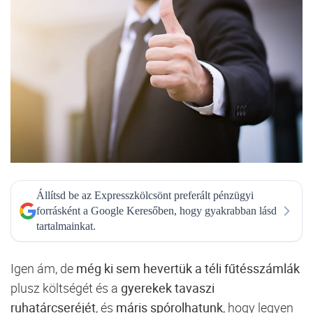
Állítsd be az Expresszkölcsönt preferált pénzügyi
forrásként a Google Keresőben, hogy gyakrabban lásd
tartalmainkat.
Igen ám, de
még ki sem hevertük a téli fűtésszámlák
plusz költségét és a
gyerekek tavaszi
ruhatárcseréjét
, és
máris spórolhatunk
, hogy legyen