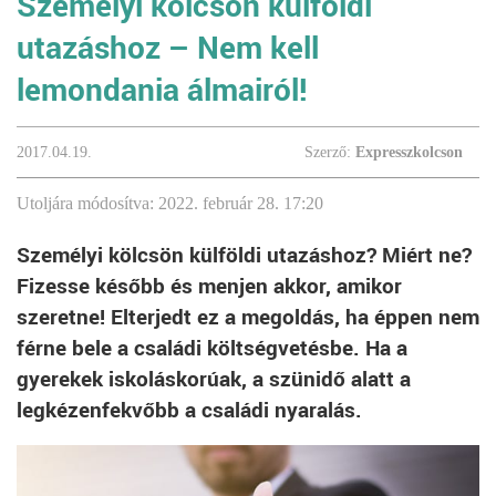
Személyi kölcsön külföldi
utazáshoz – Nem kell
lemondania álmairól!
2017.04.19.
Szerző:
Expresszkolcson
Utoljára módosítva: 2022. február 28. 17:20
Személyi kölcsön külföldi utazáshoz? Miért ne?
Fizesse később és menjen akkor, amikor
szeretne! Elterjedt ez a megoldás, ha éppen nem
férne bele a családi költségvetésbe. Ha a
gyerekek iskoláskorúak, a szünidő alatt a
legkézenfekvőbb a családi nyaralás.