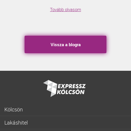
Tovább olvasom
Vissza a blogra
Kölcsön
Gyorskölcsön
Lakáshitel
Fogyasztóbarát személyi hitel
Lakásvásárlás