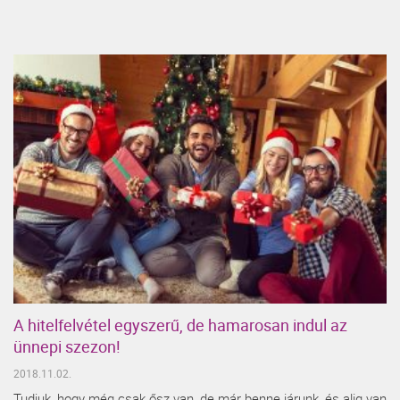
A hitelfelvétel egyszerű, de hamarosan indul az
ünnepi szezon!
2018.11.02.
Tudjuk, hogy még csak ősz van, de már benne járunk, és alig van