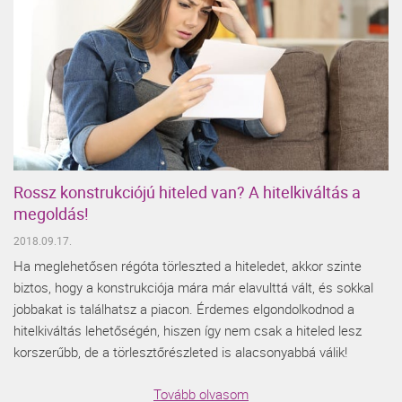
Rossz konstrukciójú hiteled van? A hitelkiváltás a
megoldás!
2018.09.17.
Ha meglehetősen régóta törleszted a hiteledet, akkor szinte
biztos, hogy a konstrukciója mára már elavulttá vált, és sokkal
jobbakat is találhatsz a piacon. Érdemes elgondolkodnod a
hitelkiváltás lehetőségén, hiszen így nem csak a hiteled lesz
korszerűbb, de a törlesztőrészleted is alacsonyabbá válik!
Tovább olvasom