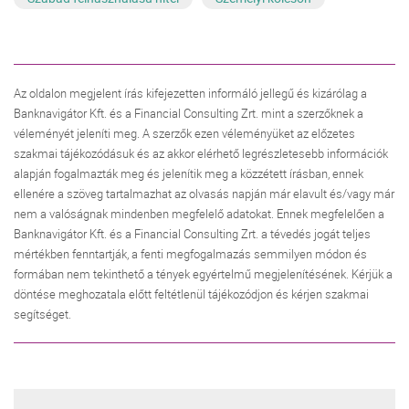
Az oldalon megjelent írás kifejezetten informáló jellegű és kizárólag a
Banknavigátor Kft. és a Financial Consulting Zrt. mint a szerzőknek a
véleményét jeleníti meg. A szerzők ezen véleményüket az előzetes
szakmai tájékozódásuk és az akkor elérhető legrészletesebb információk
alapján fogalmazták meg és jelenítik meg a közzétett írásban, ennek
ellenére a szöveg tartalmazhat az olvasás napján már elavult és/vagy már
nem a valóságnak mindenben megfelelő adatokat. Ennek megfelelően a
Banknavigátor Kft. és a Financial Consulting Zrt. a tévedés jogát teljes
mértékben fenntartják, a fenti megfogalmazás semmilyen módon és
formában nem tekinthető a tények egyértelmű megjelenítésének. Kérjük a
döntése meghozatala előtt feltétlenül tájékozódjon és kérjen szakmai
segítséget.