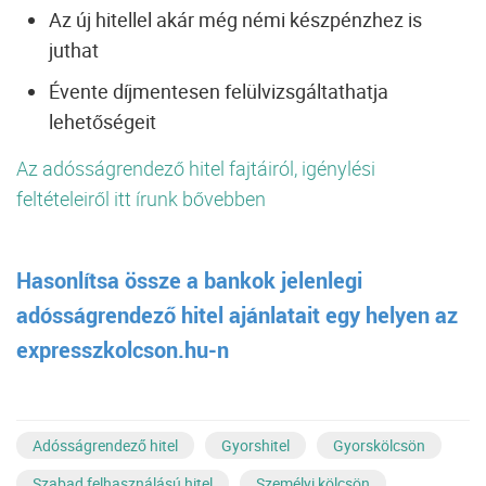
Az új hitellel akár még némi készpénzhez is
juthat
Évente díjmentesen felülvizsgáltathatja
lehetőségeit
Az adósságrendező hitel fajtáiról, igénylési
feltételeiről itt írunk bővebben
Hasonlítsa össze a bankok jelenlegi
adósságrendező hitel ajánlatait egy helyen az
expresszkolcson.hu-n
Adósságrendező hitel
Gyorshitel
Gyorskölcsön
Szabad felhasználású hitel
Személyi kölcsön