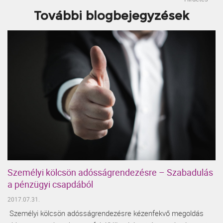
További blogbejegyzések
Személyi kölcsön adósságrendezésre – Szabadulás
a pénzügyi csapdából
2017.07.31.
Személyi kölcsön adósságrendezésre kézenfekvő megoldás