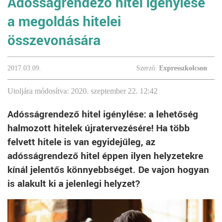
Adósságrendező hitel igénylése
a megoldás hitelei
összevonására
2017.03.09.
Szerző:
Expresszkolcson
Utoljára módosítva: 2020. szeptember 22. 12:42
Adósságrendező hitel igénylése: a lehetőség
halmozott hitelek újratervezésére! Ha több
felvett hitele is van egyidejűleg, az
adósságrendező hitel éppen ilyen helyzetekre
kínál jelentős könnyebbséget. De vajon hogyan
is alakult ki a jelenlegi helyzet?