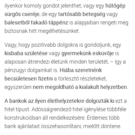
ilyenkor komoly gondot jelenthet, vagy egy
hűtőgép
sürgős cseréje
, de egy
tartósabb betegség
vagy
balesetből fakadó táppénz
is alapjaiban rengeti meg
biztosnak hitt megélhetésünket.
Vagy, hogy pozitívabb dolgokra is gondoljunk, egy
kisbaba születése
vagy
gyermekünk esküvője
is
alaposan átrendezi életünk minden területét, – így a
pénzügyi dolgainkat is.
Hiába szeretnénk
becsületesen fizetni
a törlesztő részleteket,
egyszerűen
nem megoldható a kialakult helyzetben.
A bankok az ilyen élethelyzetekre dolgozták ki
ezt a
hitel típust. Adósságrendező hitel igénylése többféle
konstrukcióban áll rendelkezésére. Érdemes több
bank ajánlatait összehasonlítani, mielőtt döntene.