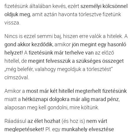
fizetésünk általában kevés, ezért
személyi kölcsönnel
oldjuk meg
, amit aztán havonta törlesztve fizetünk
vissza.
Nincs is ezzel semmi baj, hiszen erre valók a hitelek. A
gond akkor kezdődik
, amikor
jön megint egy hasonló
helyzet!
A
fizetésünk már terhelve van
az előző
hitellel, de
megint felvesszük a szükséges összeget
„még belefér, valahogy megoldjuk a törlesztést”
címszóval.
Amikor a
most már két hitellel megterhelt fizetésünk
miatt a
hétköznapi dolgokra már alig marad pénz
,
alaposan meg kell gondolni, mire költünk.
Ráadásul
az élet hozhat
(és hoz is)
nem várt
meglepetéseket!
Pl. egy
munkahely elvesztése