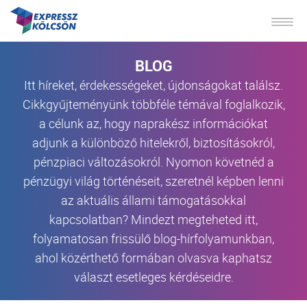
BLOG
Itt híreket, érdekességeket, újdonságokat találsz.
Cikkgyűjteményünk többféle témával foglalkozik,
a célunk az, hogy naprakész információkat
adjunk a különböző hitelekről, biztosításokról,
pénzpiaci változásokról. Nyomon követnéd a
pénzügyi világ történéseit, szeretnél képben lenni
az aktuális állami támogatásokkal
kapcsolatban? Mindezt megteheted itt,
folyamatosan frissülő blog-hírfolyamunkban,
ahol közérthető formában olvasva kaphatsz
választ esetleges kérdéseidre.