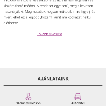
116.000 forintot is visszakaphatsz az államtól, legálisan és
kiszámítható módon. A rendszer egyszerű, mégis kevesen
használják ki. Megmutatjuk, hogyan működik, mire figyelj, és
miért lehet ez a legjobb „hozam”, amit ma kockázat nélkül
elérhetsz.
Tovább olvasom
AJÁNLATAINK
Személyi kölcsön
Autóhitel